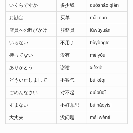
いくらですか
多少钱
duōshǎo qián
お勘定
买单
mǎi dān
店員への呼びかけ
服務員
fúwùyuán
いらない
不用了
bùyòngle
持ってない
没有
méiyǒu
ありがとう
谢谢
xièxiè
どういたしまして
不客气
bù kèqì
ごめんなさい
对不起
duìbùqǐ
すまない
不好意思
bù hǎoyìsi
大丈夫
没问题
méi wèntí