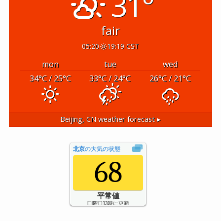
31°
fair
05:20
19:19 CST
mon
tue
wed
34
°C
/ 25
°C
33
°C
/ 24
°C
26
°C
/ 21
°C
Beijing, CN
weather forecast ▸
北京
の大気の状態
68
平常値
日曜日13時に更新