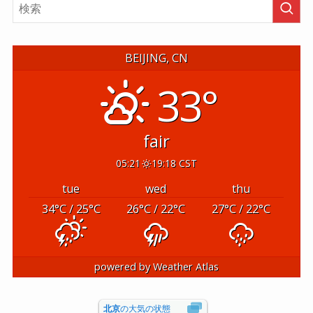
BEIJING, CN
33°
fair
05:21
19:18 CST
tue
wed
thu
34
°C
/ 25
°C
26
°C
/ 22
°C
27
°C
/ 22
°C
powered by
Weather Atlas
北京
の大気の状態